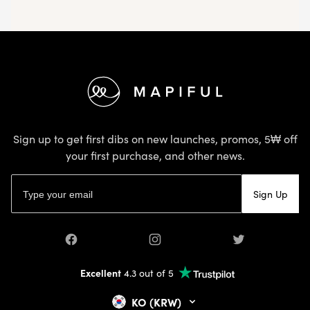
Footer
Sign up to get first dibs on new launches, promos, 5₩ off
your first purchase, and other news.
Email address
Sign Up
Facebook
Instagram
Twitter
Excellent
4.3 out of 5
KO (KRW)