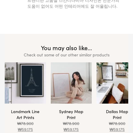
트렌디한 고품질 스칸디나비아 디자인은 전문가의
도움이 없어도 어떤 인테리어에도 잘 어울립니다.
You may also like...
Check out some of our other similar products
Landmark Line
Sydney Map
Dallas Map
Art Prints
Print
Print
₩
78.900
₩
78.900
₩
78.900
₩
59.175
₩
59.175
₩
59.175