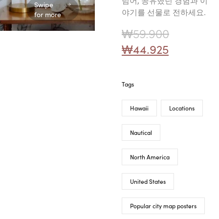
넘어, 공유했던 경험과 이
Swipe
야기를 선물로 전하세요.
for more
₩
59.900
₩
44.925
Tags
Hawaii
Locations
Nautical
North America
United States
Popular city map posters