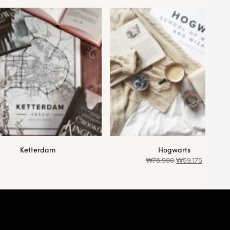
Ketterdam
Hogwarts
₩
78.900
₩
59.175