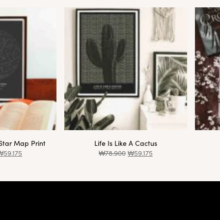
Map Print
Life Is Like A Cactus
175
₩
78.900
₩
59.175