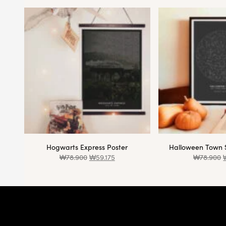
Hogwarts Express Poster
Halloween Town Star 
₩
78.900
₩
59.175
₩
78.900
₩
59.
바닥글