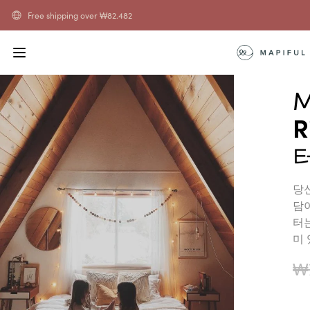
Free shipping over
₩
82.482
M
R
터
당신
담
터
미
₩