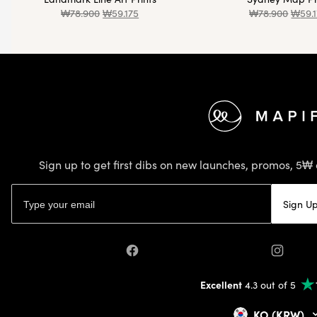
₩
78.900
₩
59.175
₩
78.900
₩
59.
Footer
Sign up to get first dibs on new launches, promos, 5₩ 
Email address
Sign U
Facebook
Instagr
Excellent
4.3 out of 5
KO (KRW)