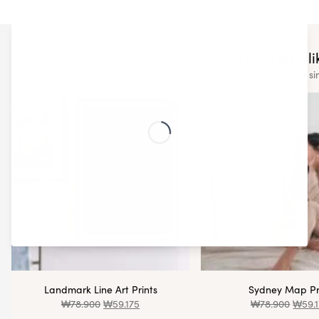
You may also lik
Check out some of our other si
Landmark Line Art Prints
Sydney Map Pr
₩
78.900
₩
59.175
₩
78.900
₩
59.