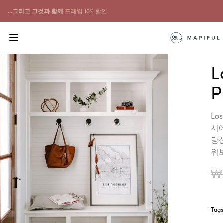
...그리고 그것과 함께
프레임 10% 할인
L
P
Lo
시
당
워
₩
Tag