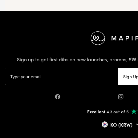
Footer
Sign up to get first dibs on new launches, promos, 5₩ 
Email address
Sign U
Facebook
Instagr
Excellent
4.3 out of 5
KO (KRW)