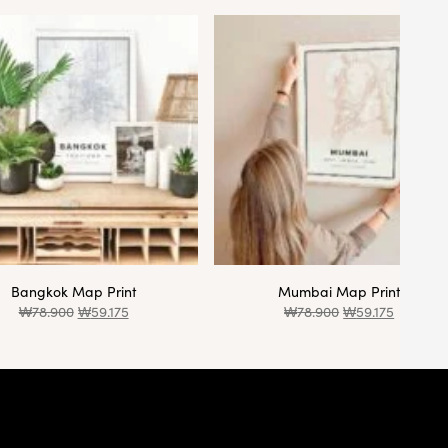
Bangkok Map Print
Mumbai Map Print
₩
78.900
₩
59.175
₩
78.900
₩
59.175