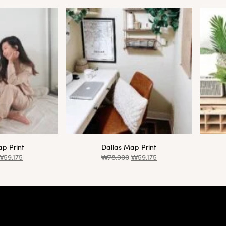
p Print
Dallas Map Print
₩
59.175
₩
78.900
₩
59.175