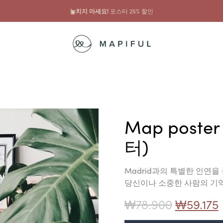
...그리고 그것과 함께
프레임 10% 할인
Map poster
터)
Madrid과의 특별한 인연
당신이나 소중한 사람의 기
₩
78.900
₩
59.175