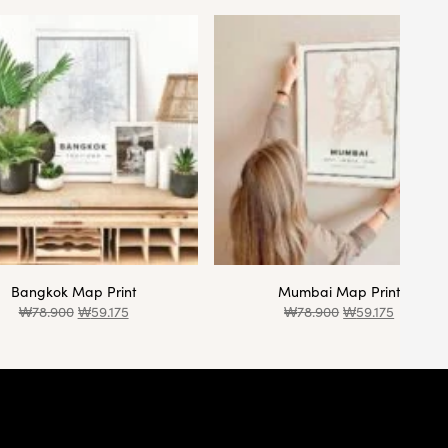
Bangkok Map Print
Mumbai Map Print
₩
78.900
₩
59.175
₩
78.900
₩
59.175