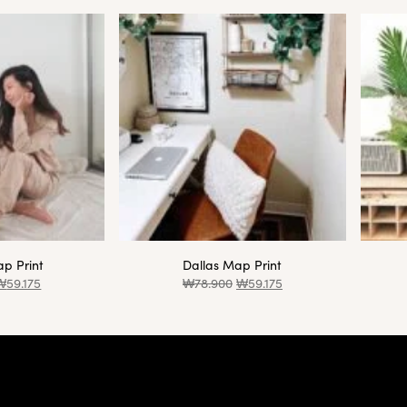
p Print
Dallas Map Print
₩
59.175
₩
78.900
₩
59.175