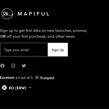
Sign up to get first dibs on new launches, promos,
5₩ off your first purchase, and other news.
Email address
Sign Up
Facebook
Instagram
Twitter
Excellent
4.3 out of 5
KO (KRW)