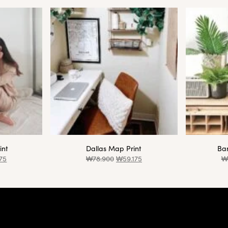
int
Dallas Map Print
Ba
175
₩
78.900
₩
59.175
₩