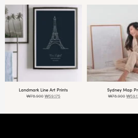
Landmark Line Art Prints
Sydney Map Pr
₩
78.900
₩
59.175
₩
78.900
₩
59.
Footer