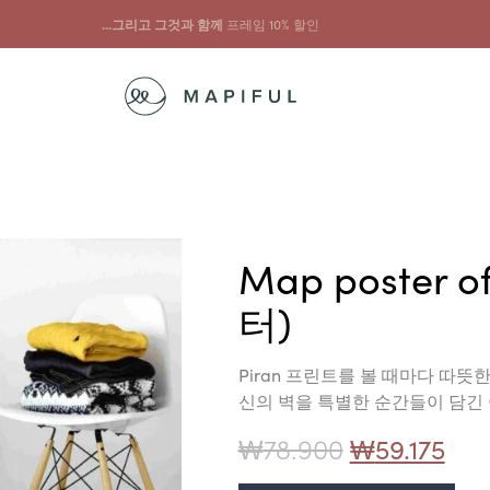
...그리고 그것과 함께
프레임 10% 할인
Map poster o
터)
Piran 프린트를 볼 때마다 따뜻
신의 벽을 특별한 순간들이 담긴
₩
78.900
₩
59.175