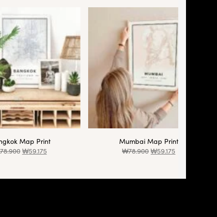
ngkok Map Print
Mumbai Map Print
78.900
₩
59.175
₩
78.900
₩
59.175