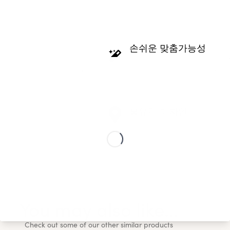
손쉬운 맞춤가능성
설에서 제작됩니다. 이를 통해
다른 제품과 달리 손쉽게 월 아
가능하고, 탄소 배출량을 67%
를 있게 한 특별한 장소를 온전
요!
북유럽 디자인
개인 맞춤형 지도 포스터는 오래
트렌디한 고품질 스칸디나비아
입니다.
없어도 어떤 인테리어에도 잘 
You may also like...
Check out some of our other similar products