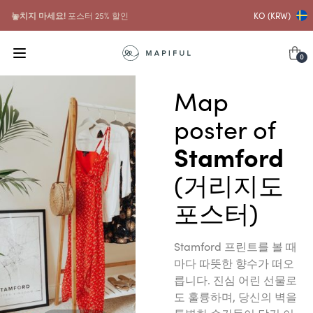
놓치지 마세요!
포스터 25% 할인
KO (KRW)
0
Map
poster of
Stamford
(거리지도
포스터)
Stamford 프린트를 볼 때
마다 따뜻한 향수가 떠오
릅니다. 진심 어린 선물로
도 훌륭하며, 당신의 벽을