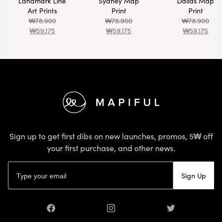
Landmark Line
Sydney Map
Dallas Map
Art Prints
Print
Print
₩
78.900
₩
78.900
₩
78.900
₩
59.175
₩
59.175
₩
59.175
Footer
Sign up to get first dibs on new launches, promos, 5₩ off
your first purchase, and other news.
Email address
Sign Up
Facebook
Instagram
Twitter