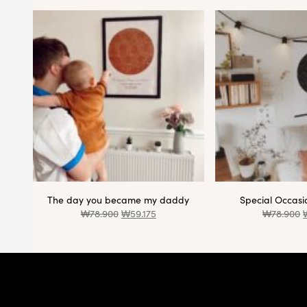
The day you became my daddy
Special Occas
₩
78.900
₩
59.175
₩
78.900
Footer