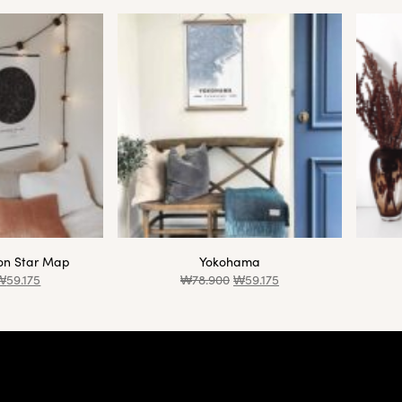
ion Star Map
Yokohama
₩
59.175
₩
78.900
₩
59.175