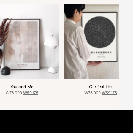
You and Me
Our first kiss
₩
78.900
₩
59.175
₩
78.900
₩
59.175