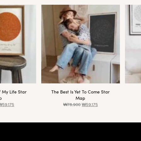
 My Life Star
The Best Is Yet To Come Star
p
Map
₩
59.175
₩
78.900
₩
59.175