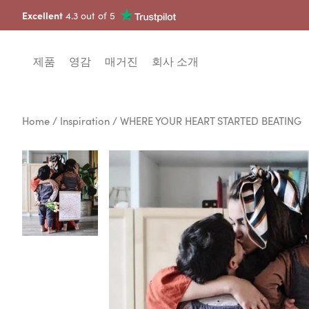
Excellent
4.3 out of 5
제품
영감
매거진
회사 소개
Home
/
Inspiration
/ WHERE YOUR HEART STARTED BEATING