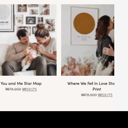
You and Me Star Map
Where We Fell In Love Star Map
₩
78.900
₩
59.175
Print
₩
78.900
₩
59.175