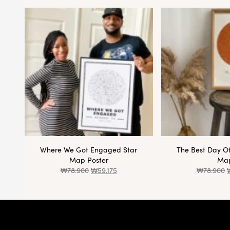
Where We Got Engaged Star
The Best Day Of
Map Poster
Ma
₩
78.900
₩
59.175
₩
78.900
Footer