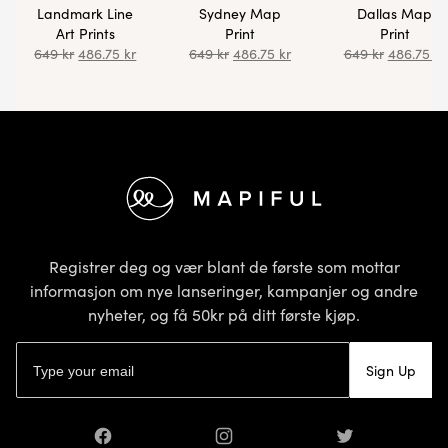
Landmark Line
Sydney Map
Dallas Map
Art Prints
Print
Print
649
kr
486.75
kr
649
kr
486.75
kr
649
kr
486.75
kr
Bunntekst
Registrer deg og vær blant de første som mottar
informasjon om nye lanseringer, kampanjer og andre
nyheter, og få 50kr på ditt første kjøp.
E-postadresse
Sign Up
Facebook
Instagram
Twitter