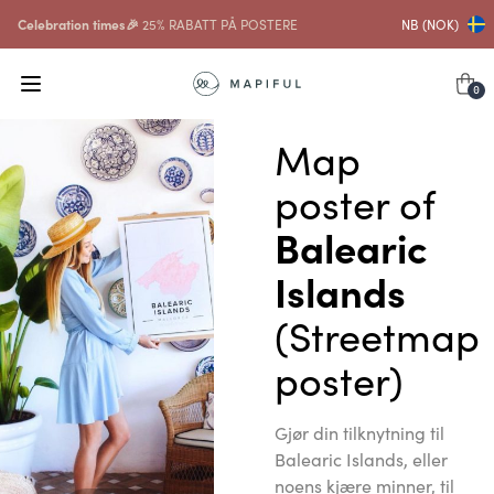
Celebration times🎉
25% RABATT PÅ POSTERE
NB (NOK)
0
Map
poster of
Balearic
Islands
(Streetmap
poster)
Gjør din tilknytning til
Balearic Islands, eller
noens kjære minner, til