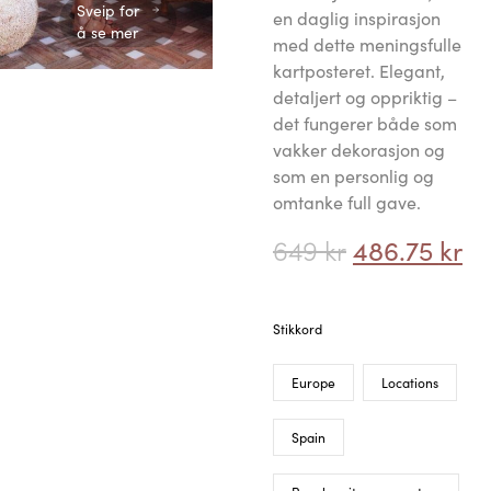
Sveip for
en daglig inspirasjon
å se mer
med dette meningsfulle
kartposteret. Elegant,
detaljert og oppriktig –
det fungerer både som
vakker dekorasjon og
som en personlig og
omtanke full gave.
649
kr
486.75
kr
Stikkord
Europe
Locations
Spain