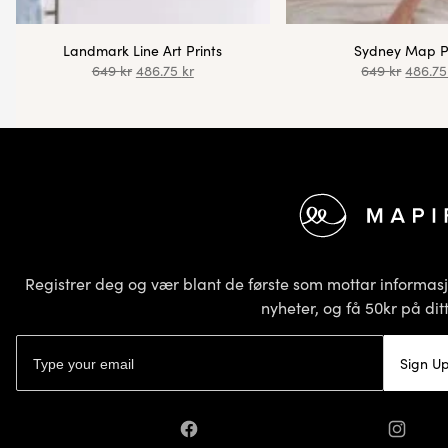
Landmark Line Art Prints
Sydney Map P
649
kr
486.75
kr
649
kr
486.7
Bunntekst
Registrer deg og vær blant de første som mottar informa
nyheter, og få 50kr på ditt
E-postadresse
Sign U
Facebook
Instagr