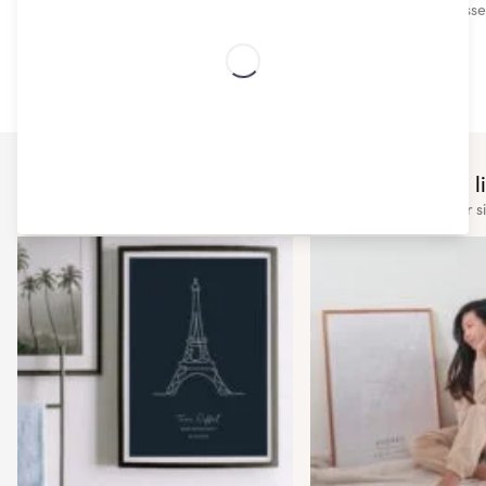
Våre trendy skandinaviske design av høy kvalitet passer r
ekspert.
You may also li
Check out some of our other s