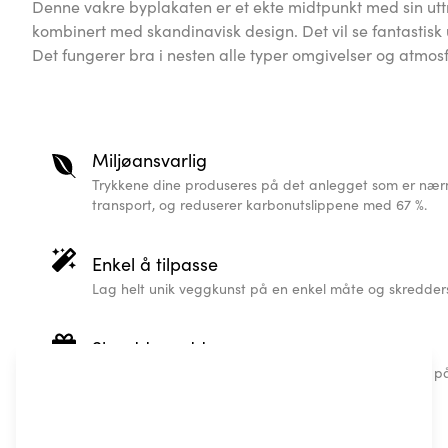
Denne vakre byplakaten er et ekte midtpunkt med sin uttr
kombinert med skandinavisk design. Det vil se fantastisk
Det fungerer bra i nesten alle typer omgivelser og atmos
Miljøansvarlig
Trykkene dine produseres på det anlegget som er nærm
transport, og reduserer karbonutslippene med 67 %.
Enkel å tilpasse
Lag helt unik veggkunst på en enkel måte og skreddersy
Skreddersydde gaver
Vårt skreddersydde karttrykk av høy kvalitet, skrevet på
Skandinavisk design