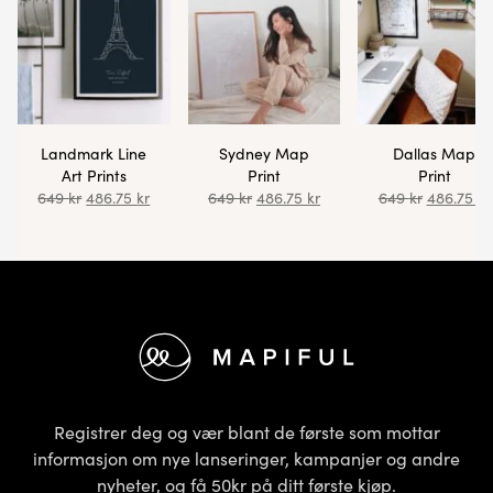
Landmark Line
Sydney Map
Dallas Map
Art Prints
Print
Print
649
kr
486.75
kr
649
kr
486.75
kr
649
kr
486.75
kr
Bunntekst
Registrer deg og vær blant de første som mottar
informasjon om nye lanseringer, kampanjer og andre
nyheter, og få 50kr på ditt første kjøp.