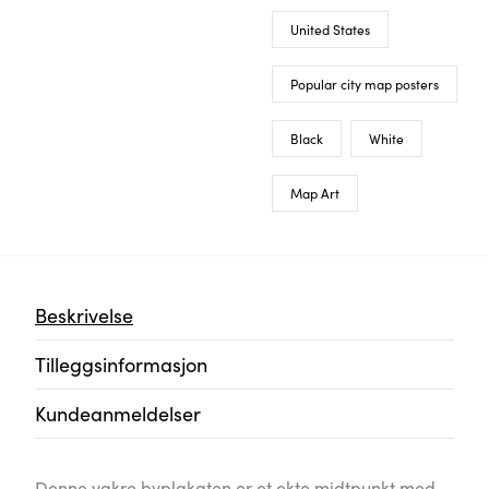
United States
Popular city map posters
Black
White
Map Art
Beskrivelse
Tilleggsinformasjon
Kundeanmeldelser
Denne vakre byplakaten er et ekte midtpunkt med