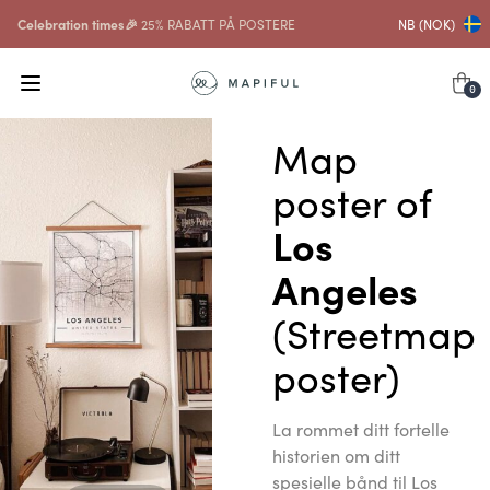
Celebration times🎉
25% RABATT PÅ POSTERE
NB (NOK)
0
Map
poster of
Los
Angeles
(Streetmap
poster)
La rommet ditt fortelle
historien om ditt
spesielle bånd til Los