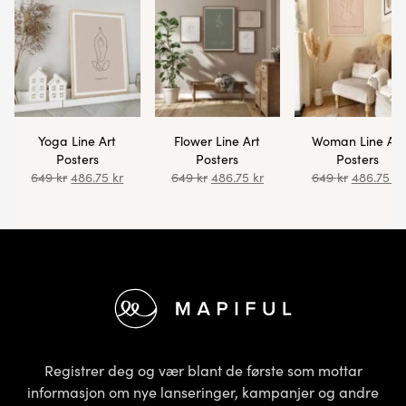
Yoga Line Art
Flower Line Art
Woman Line Art
Posters
Posters
Posters
649
kr
486.75
kr
649
kr
486.75
kr
649
kr
486.75
kr
Bunntekst
Registrer deg og vær blant de første som mottar
informasjon om nye lanseringer, kampanjer og andre