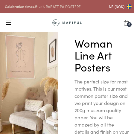
Celebration times🎉
25% RABATT PÅ POSTERE
NB (NOK)
0
Woman
Line Art
Posters
The perfect size for most
motives. This is our most
common poster size and
we print your design on
200g museum quality
paper. You will be
amazed by all the
details and finish on your