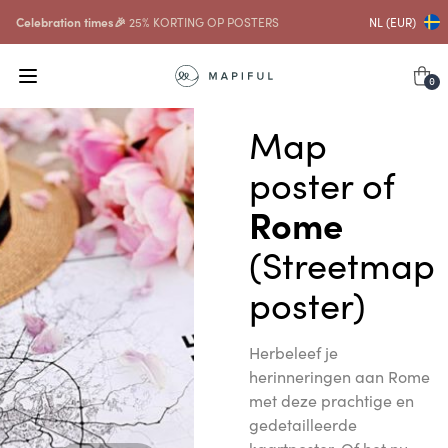
Celebration times🎉
25% KORTING OP POSTERS
NL (EUR)
0
Map
poster of
Rome
(Streetmap
poster)
Herbeleef je
herinneringen aan Rome
met deze prachtige en
gedetailleerde