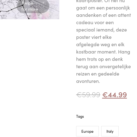
kaartposter. Of het nu
Swipe
gaat om een persoonlijk
for more
aandenken of een attent
cadeau voor een
speciaal iemand, deze
poster viert elke
afgelegde weg en elk
kostbaar moment. Hang
hem trots op en denk
terug aan onvergetelijke
reizen en gedeelde
avonturen.
€
59.99
€
44.99
Tags
Europe
Italy