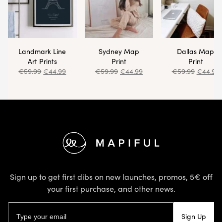
Landmark Line
Sydney Map
Dallas Map
Art Prints
Print
Print
€
59.99
€
44.99
€
59.99
€
44.99
€
59.99
€
44.99
Footer
Sign up to get first dibs on new launches, promos, 5€ off
your first purchase, and other news.
Email address
Sign Up