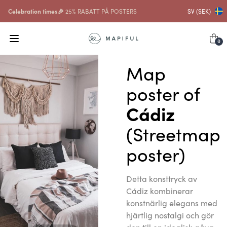
Celebration times🎉
25% RABATT PÅ POSTERS
SV (SEK)
0
Map
poster of
Cádiz
(Streetmap
poster)
Detta konsttryck av
Cádiz kombinerar
konstnärlig elegans med
hjärtlig nostalgi och gör