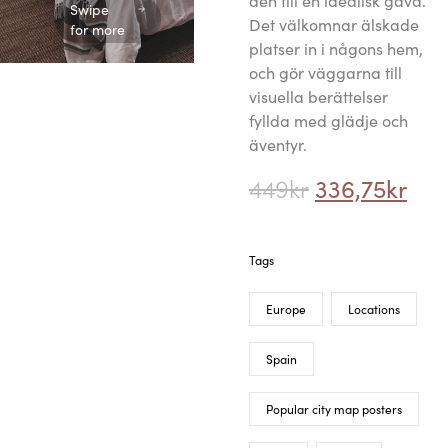
den till en idealisk gåva.
Swipe
Det välkomnar älskade
for more
platser in i någons hem,
och gör väggarna till
visuella berättelser
fyllda med glädje och
äventyr.
449
kr
336,75
kr
Tags
Europe
Locations
Spain
Popular city map posters