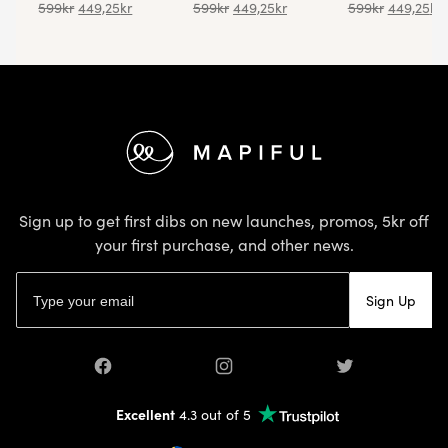
599
kr
449,25
kr
599
kr
449,25
kr
599
kr
449,25
kr
Footer
Sign up to get first dibs on new launches, promos, 5kr off
your first purchase, and other news.
Email address
Sign Up
Facebook
Instagram
Twitter
Excellent
4.3 out of 5