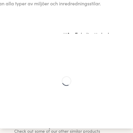
n alla typer av miljöer och inredredningsstilar.
Enkelt att designa
på lokal anläggning. Detta
Skapa enkel väggkonst som in
 med 67%.
hem spegla dina bästa stunde
bli
Skandinavisk design
llning, din personliga affisch
Våra trendiga och högkvalitat
ull gåva.
passar alla interiörer utan hjä
You may also like...
Check out some of our other similar products