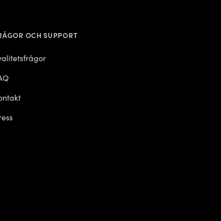
RÅGOR OCH SUPPORT
valitetsfrågor
AQ
ontakt
ress