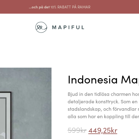
...och på det
10% RABATT PÅ RAMAR
Indonesia Ma
Bjud in den tidlösa charmen ho
detaljerade konsttryck. Som e
stadslandskap, och förvandlar m
alla som har en koppling till de
599
kr
449,25
kr