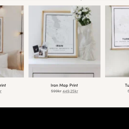
rint
Iran Map Print
Tu
r
599
kr
449,25
kr