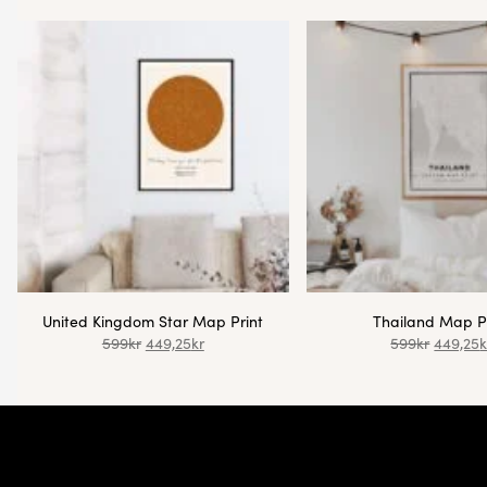
United Kingdom Star Map Print
Thailand Map P
599
kr
449,25
kr
599
kr
449,25
k
Footer