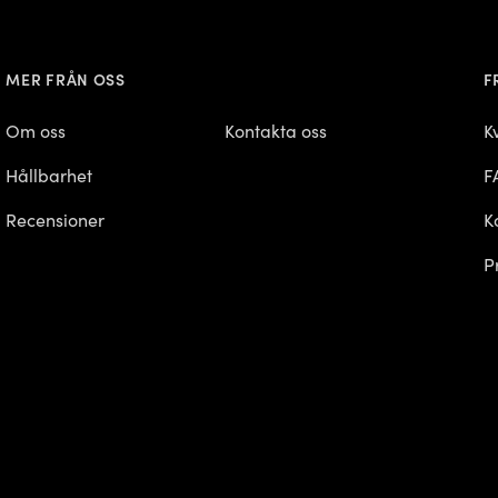
MER FRÅN OSS
F
Om oss
Kontakta oss
K
Hållbarhet
F
Recensioner
K
P