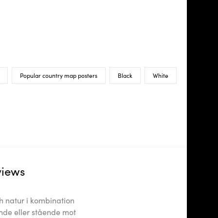
Popular country map posters
Black
White
views
ch natur i kombination
nde eller stående mot