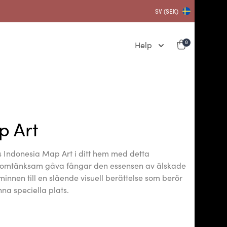
SV (SEK)
Help
0
p Art
s Indonesia Map Art i ditt hem med detta
n omtänksam gåva fångar den essensen av älskade
innen till en slående visuell berättelse som berör
nna speciella plats.