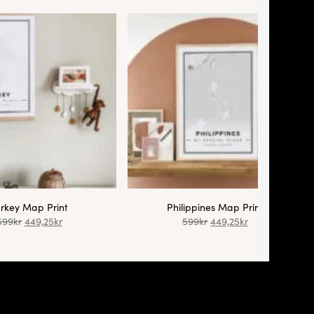
rkey Map Print
Philippines Map Print
599
kr
449,25
kr
599
kr
449,25
kr