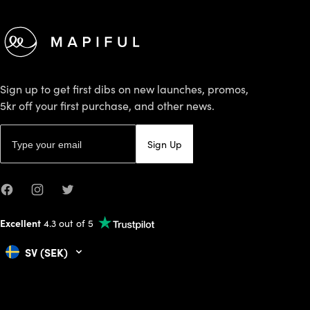
Sign up to get first dibs on new launches, promos,
5kr off your first purchase, and other news.
Email address
Sign Up
Facebook
Instagram
Twitter
Excellent
4.3 out of 5
SV (SEK)