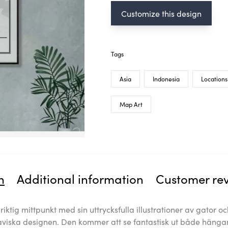
Customize this design
Tags
Asia
Indonesia
Locations
Map Art
n
Additional information
Customer re
iktig mittpunkt med sin uttrycksfulla illustrationer av gator o
viska designen. Den kommer att se fantastisk ut både hänga