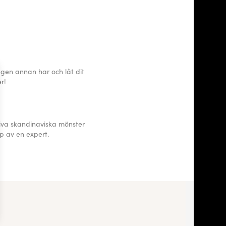
gen annan har och låt dit
r!
iva skandinaviska mönster
lp av en expert.