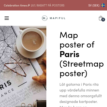
Celebration times🎉
25% RABATT PÅ POSTERS
SV (SEK)
0
Map
poster of
Paris
(Streetmap
poster)
Låt gatorna i Paris rita
upp värdefulla minnen
med denna omsorgsfullt
designade kartposter.