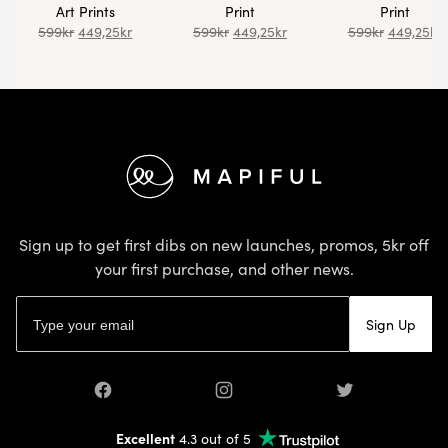
Art Prints
Print
Print
599
kr
449,25
kr
599
kr
449,25
kr
599
kr
449,25
kr
Footer
Sign up to get first dibs on new launches, promos, 5kr off
your first purchase, and other news.
Email address
Sign Up
Facebook
Instagram
Twitter
Excellent
4.3 out of 5