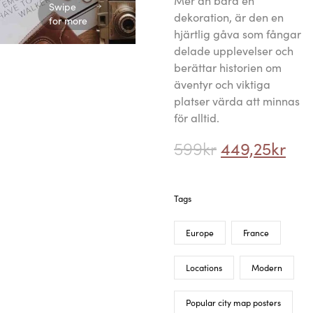
Mer än bara en
Swipe
dekoration, är den en
for more
hjärtlig gåva som fångar
delade upplevelser och
berättar historien om
äventyr och viktiga
platser värda att minnas
för alltid.
599
kr
449,25
kr
Tags
Europe
France
Locations
Modern
Popular city map posters