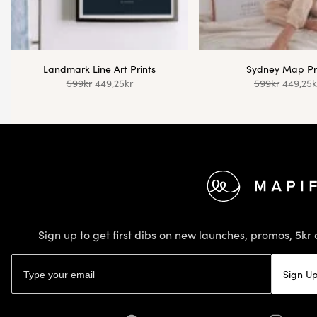
Landmark Line Art Prints
Sydney Map Pr
599
kr
449,25
kr
599
kr
449,25
k
Footer
Sign up to get first dibs on new launches, promos, 5kr 
Email address
Sign U