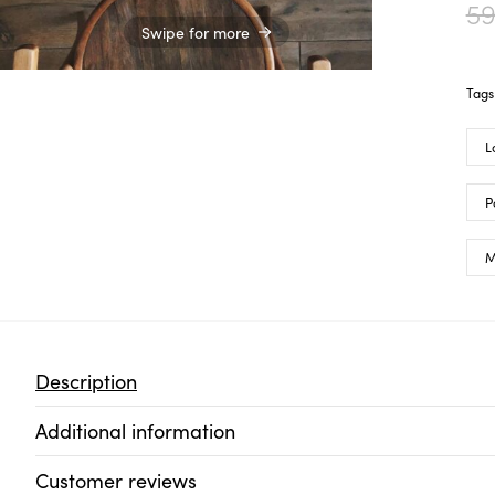
5
Swipe for more
Tags
L
P
M
Description
Additional information
Customer reviews