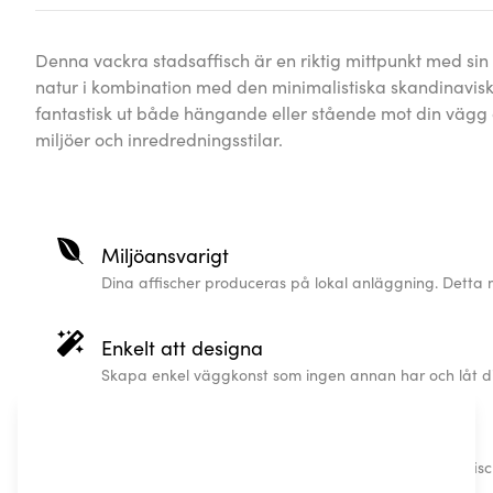
Denna vackra stadsaffisch är en riktig mittpunkt med sin u
natur i kombination med den minimalistiska skandinavis
fantastisk ut både hängande eller stående mot din vägg o
miljöer och inredredningsstilar.
Miljöansvarigt
Dina affischer produceras på lokal anläggning. Detta 
Enkelt att designa
Skapa enkel väggkonst som ingen annan har och låt di
Så personligt det kan bli
Högkvalitativ tryck på beställning, din personliga affi