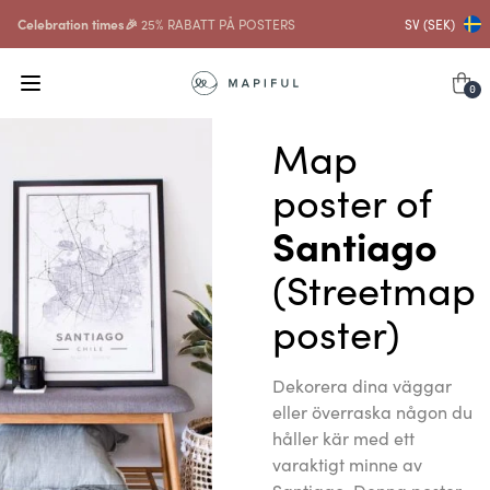
Celebration times🎉
25% RABATT PÅ POSTERS
SV (SEK)
0
Map
poster of
Santiago
(Streetmap
poster)
Dekorera dina väggar
eller överraska någon du
håller kär med ett
varaktigt minne av