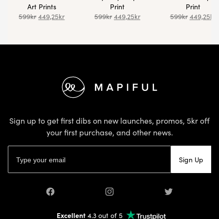
Art Prints
Print
Print
599
kr
449,25
kr
599
kr
449,25
kr
599
kr
449,25
kr
Footer
Sign up to get first dibs on new launches, promos, 5kr off
your first purchase, and other news.
Email address
Sign Up
Facebook
Instagram
Twitter
Excellent
4.3 out of 5