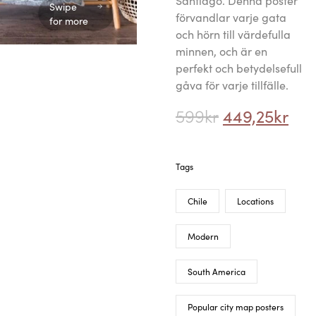
Santiago. Denna poster
Swipe
förvandlar varje gata
for more
och hörn till värdefulla
minnen, och är en
perfekt och betydelsefull
gåva för varje tillfälle.
599
kr
449,25
kr
Tags
Chile
Locations
Modern
South America
Popular city map posters