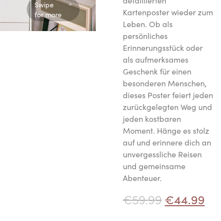
detaillierten
Swipe
Kartenposter wieder zum
for more
Leben. Ob als
persönliches
Erinnerungsstück oder
als aufmerksames
Geschenk für einen
besonderen Menschen,
dieses Poster feiert jeden
zurückgelegten Weg und
jeden kostbaren
Moment. Hänge es stolz
auf und erinnere dich an
unvergessliche Reisen
und gemeinsame
Abenteuer.
€
59.99
€
44.99