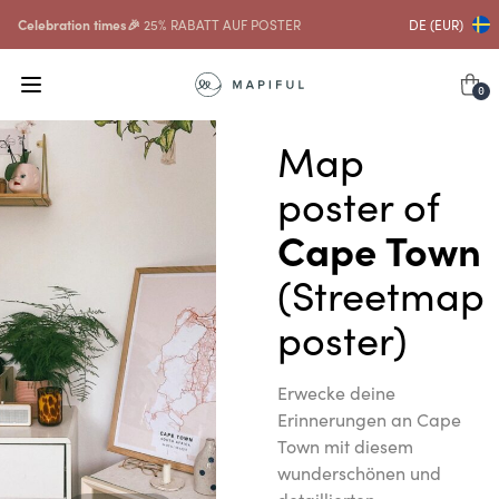
Celebration times🎉
25% RABATT AUF POSTER
DE (EUR)
0
Map
poster of
Cape Town
(Streetmap
poster)
Erwecke deine
Erinnerungen an Cape
Town mit diesem
wunderschönen und