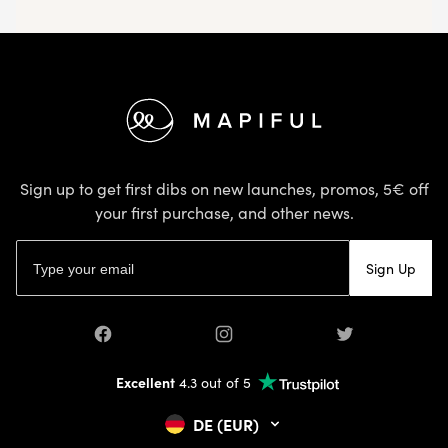
Footer
Sign up to get first dibs on new launches, promos, 5€ off
your first purchase, and other news.
Email address
Sign Up
Facebook
Instagram
Twitter
Excellent
4.3 out of 5
DE (EUR)