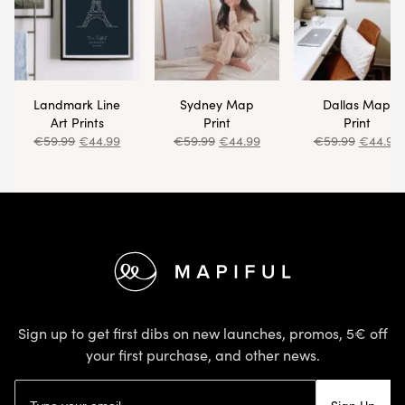
Landmark Line
Sydney Map
Dallas Map
Art Prints
Print
Print
€
59.99
€
44.99
€
59.99
€
44.99
€
59.99
€
44.99
Footer
Sign up to get first dibs on new launches, promos, 5€ off
your first purchase, and other news.
Email address