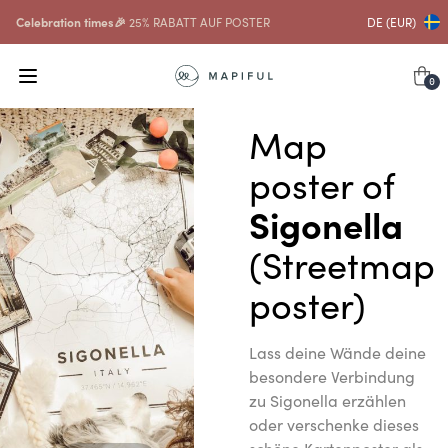
Celebration times🎉
25% RABATT AUF POSTER
DE (EUR)
0
Map
poster of
Sigonella
(Streetmap
poster)
Lass deine Wände deine
besondere Verbindung
zu Sigonella erzählen
oder verschenke dieses