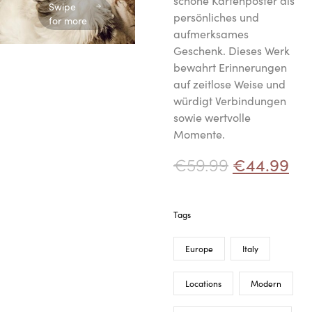
schöne Kartenposter als
Swipe
persönliches und
for more
aufmerksames
Geschenk. Dieses Werk
bewahrt Erinnerungen
auf zeitlose Weise und
würdigt Verbindungen
sowie wertvolle
Momente.
€
59.99
€
44.99
Tags
Europe
Italy
Locations
Modern