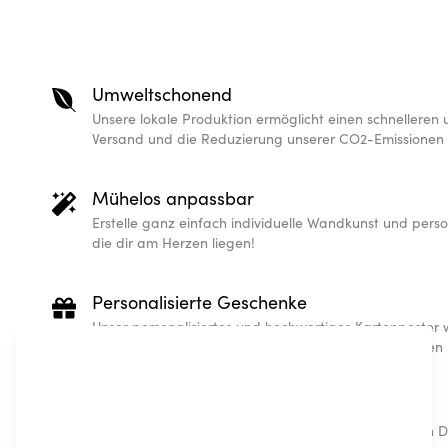
Umweltschonend
Unsere lokale Produktion ermöglicht einen schnelleren
Versand und die Reduzierung unserer CO2-Emissionen
Mühelos anpassbar
Erstelle ganz einfach individuelle Wandkunst und perso
die dir am Herzen liegen!
Personalisierte Geschenke
Unser personalisiertes und hochwertiges Kartenposter w
Geschenk, das garantiert gut ankommt und ein Leben 
Skandinavisches Design
Unsere trendigen und hochwertigen skandinavischen De