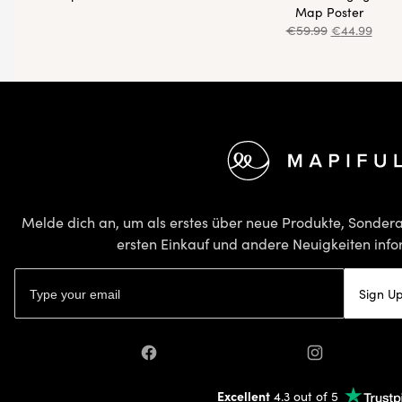
Map Poster
€
59.99
€
44.99
Footer
Melde dich an, um als erstes über neue Produkte, Sonder
ersten Einkauf und andere Neuigkeiten info
E-Mail-Adresse
Sign U
Facebook
Instagram
Excellent
4.3 out of 5