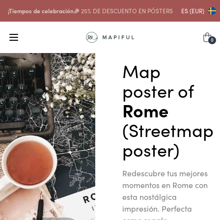
¡Tiempos de celebración🎉
25% DE DESCUENTO EN PÓSTERS
ES (EUR)
0
Map
poster of
Rome
(Streetmap
poster)
Redescubre tus mejores
momentos en Rome con
esta nostálgica
impresión. Perfecta