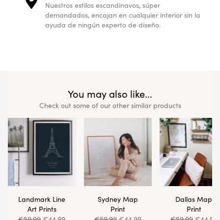
Nuestros estilos escandinavos, súper
demandados, encajan en cualquier interior sin la
ayuda de ningún experto de diseño.
You may also like...
Check out some of our other similar products
Landmark Line
Sydney Map
Dallas Map
Art Prints
Print
Print
€
59.99
€
44.99
€
59.99
€
44.99
€
59.99
€
44.99