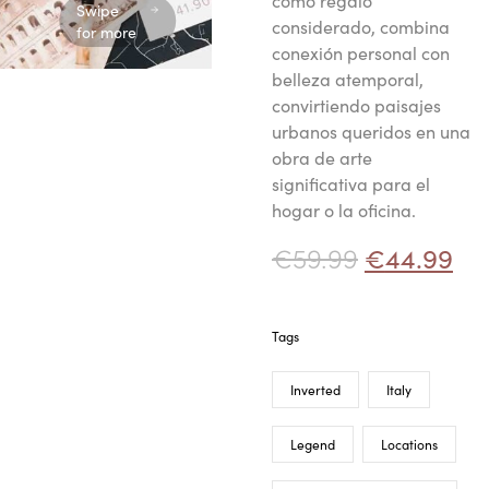
como regalo
Swipe
considerado, combina
for more
conexión personal con
belleza atemporal,
convirtiendo paisajes
urbanos queridos en una
obra de arte
significativa para el
hogar o la oficina.
€
59.99
€
44.99
Tags
Inverted
Italy
Legend
Locations