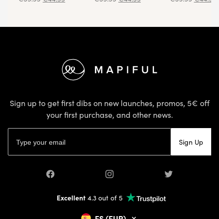
Footer
Sign up to get first dibs on new launches, promos, 5€ off
your first purchase, and other news.
Email address
Sign Up
Facebook
Instagram
Twitter
Excellent
4.3 out of 5
ES (EUR)