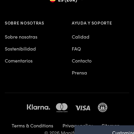
SOBRE NOSOTRAS
AYUDA Y SOPORTE
Sobre nosotras
Calidad
Sostenibilidad
FAQ
Comentarios
Contacto
Prensa
Terms & Conditions
Privacy policy
Sitemap
Customize
© 2026 Mapiful AB