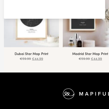
Dubai Star Map Print
Madrid Star Map Print
€
59.99
€
44.99
€
59.99
€
44.99
Pie de página