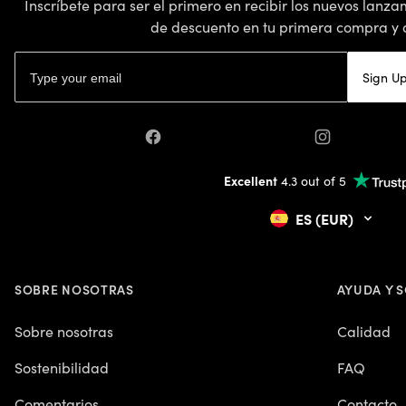
Inscríbete para ser el primero en recibir los nuevos lanza
de descuento en tu primera compra y o
Dirección de correo electrónico
Sign U
Facebook
Instagram
Excellent
4.3 out of 5
ES (EUR)
SOBRE NOSOTRAS
AYUDA Y 
Sobre nosotras
Calidad
Sostenibilidad
FAQ
Comentarios
Contacto