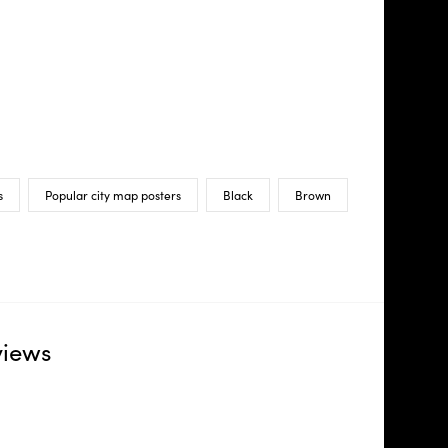
s
Popular city map posters
Black
Brown
views