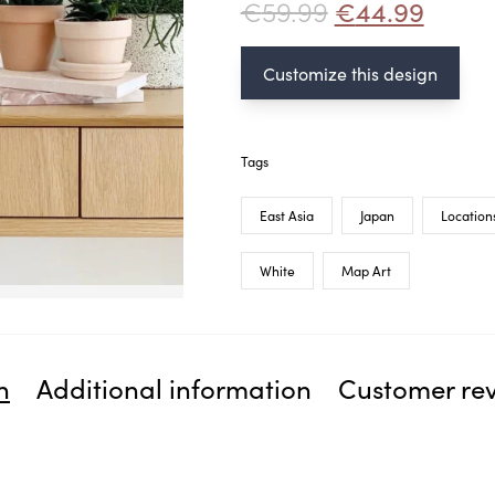
€
59.99
€
44.99
Customize this design
Tags
East Asia
Japan
Location
White
Map Art
n
Additional information
Customer re