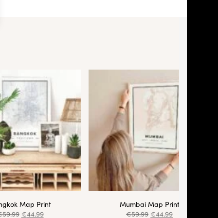
ngkok Map Print
Mumbai Map Print
€
59.99
€
44.99
€
59.99
€
44.99