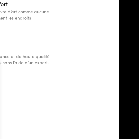
fort
uvre d’art comme aucune
ent les endroits
ance et de haute qualité
, sans l’aide d’un expert.