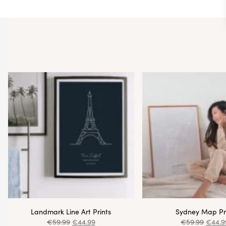
Landmark Line Art Prints
Sydney Map Pr
€
59.99
€
44.99
€
59.99
€
44.9