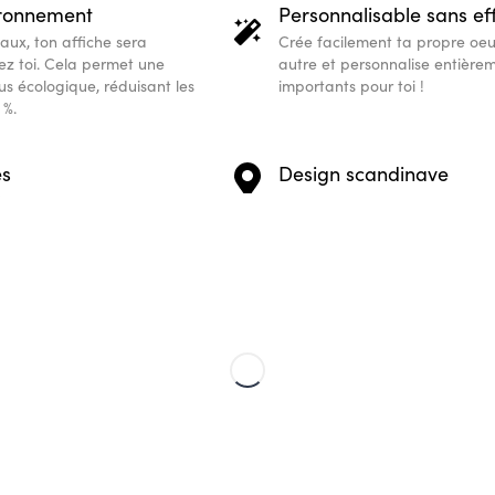
ironnement
Personnalisable sans ef
aux, ton affiche sera
Crée facilement ta propre oe
ez toi. Cela permet une
autre et personnalise entièrem
us écologique, réduisant les
importants pour toi !
 %.
és
Design scandinave
ées sur commande, nos
Nos designs scandinaves tend
t un cadeau pleins de sens
s’adaptent à tous les intérieurs
pour toujours.