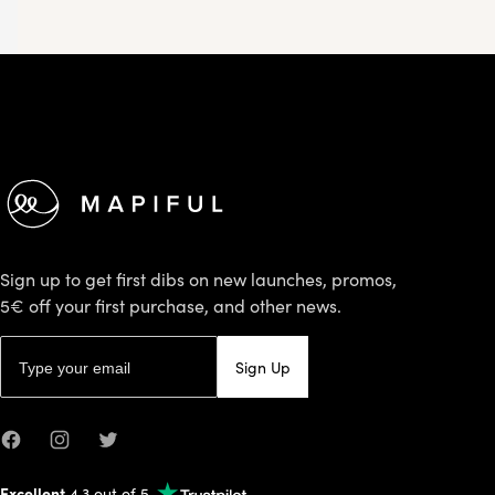
Footer
Sign up to get first dibs on new launches, promos,
5€ off your first purchase, and other news.
Email address
Sign Up
Facebook
Instagram
Twitter
Excellent
4.3 out of 5