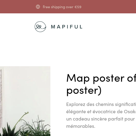
Free shipping over
€
59
Map poster o
poster)
Explorez des chemins significat
élégante et évocatrice de Osak
un cadeau sincère parfait pou
mémorables.