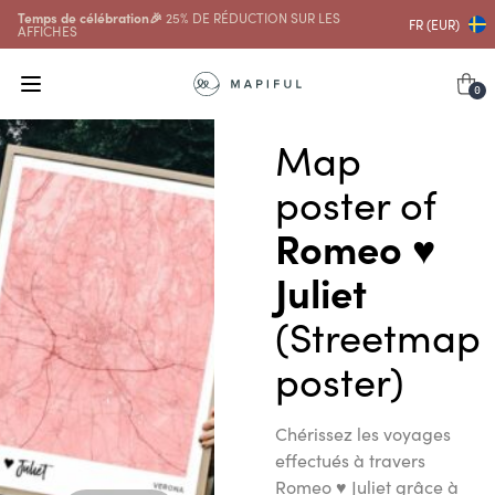
Temps de célébration🎉
25% DE RÉDUCTION SUR LES
FR (EUR)
AFFICHES
0
Map
poster of
Romeo ♥
Juliet
(Streetmap
poster)
Chérissez les voyages
effectués à travers
Romeo ♥ Juliet grâce à