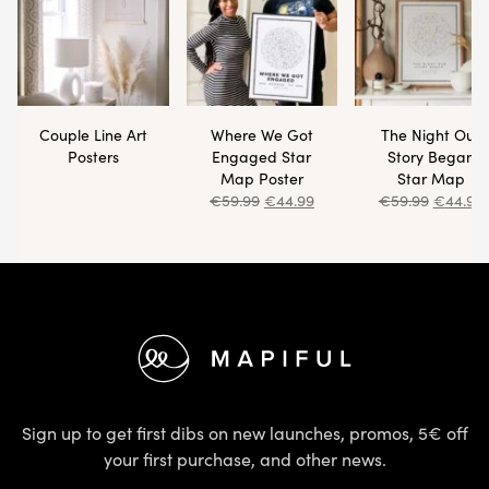
Couple Line Art
Where We Got
The Night Our
Posters
Engaged Star
Story Began
Map Poster
Star Map
€
59.99
€
44.99
€
59.99
€
44.99
Footer
Sign up to get first dibs on new launches, promos, 5€ off
your first purchase, and other news.