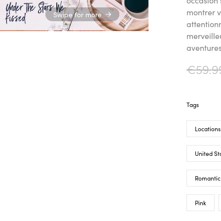
occasion 
montrer v
Swipe for more
attention
merveille
aventures
€
59.9
Tags
Locations
United St
Romantic
Pink