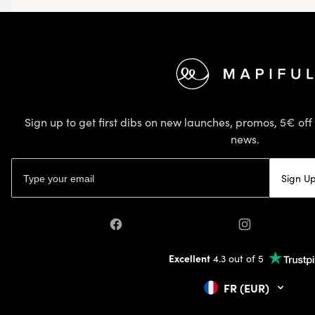
Footer
Sign up to get first dibs on new launches, promos, 5€ off 
news.
Email address
Sign U
Facebook
Instagram
Excellent
4.3 out of 5
FR (EUR)