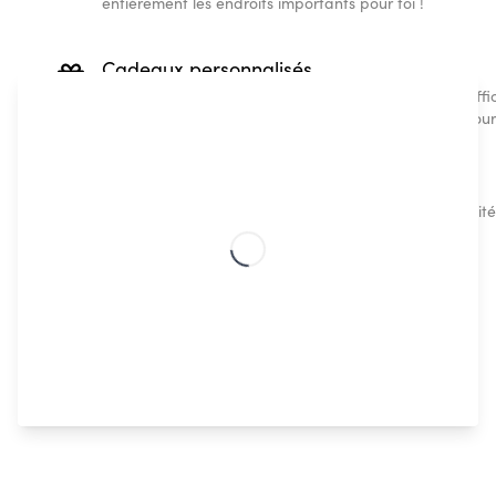
entièrement les endroits importants pour toi !
Cadeaux personnalisés
De haute qualité et imprimées sur commande, nos affic
cadeau pleins de sens qui restera dans leur coeur pour 
Design scandinave
Nos designs scandinaves tendance et de haute qualité s
sans l’aide d’un expert.