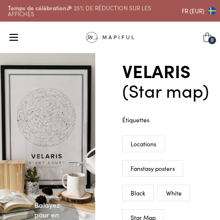
Temps de célébration🎉
25% DE RÉDUCTION SUR LES
FR (EUR)
AFFICHES
0
VELARIS
(Star map)
Étiquettes
Locations
Fanstasy posters
Black
White
Balayez
pour en
Star Map