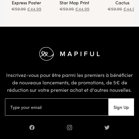
Express Poster
Star Map Print
Cactus
€
59.99
€
44.99
€
59.99
€
44.99
€
59.99
€
44.99
Pied de page
Inscrivez-vous pour être parmi les premiers à bénéficier
de nouveaux lancements, de promotions, de 5€ de
réduction sur votre premier achat et d'autres nouvelles.
Adresse email
Sign Up
Facebook
Instagram
Twitter