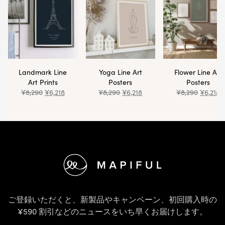
Landmark Line
Yoga Line Art
Flower Line Art
Art Prints
Posters
Posters
¥
8,290
¥
6,218
¥
8,290
¥
6,218
¥
8,290
¥
6,218
フッター
ご登録いただくと、新製品やキャンペーン、初回購入時の
¥590 割引などのニュースをいち早くお届けします。