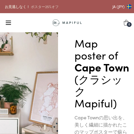
お見逃しなく！
ポスター25%オフ
JA (JPY)
0
Map
poster of
Cape Town
(クラシッ
ク
Mapiful)
Cape Townの思い出を、
美しく繊細に描かれたこ
のマップポスターで蘇ら