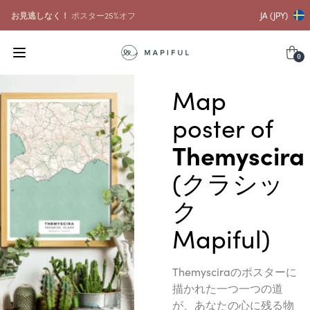
お見逃しなく！
ポスター25%オフ
JA (JPY)
0
Map
poster of
Themyscira
(クラシッ
ク
Mapiful)
Themysciraのポスターに
描かれた一つ一つの道
が、あなたの心に残る物