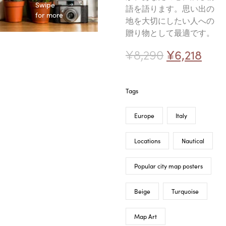
Swipe
語を語ります。思い出の
for more
地を大切にしたい人への
贈り物として最適です。
¥
8,290
¥
6,218
Tags
Europe
Italy
Locations
Nautical
Popular city map posters
Beige
Turquoise
Map Art