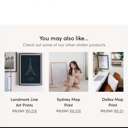
You may also like...
Check out some of our other similar products
Landmark Line
Sydney Map
Dallas Map
Art Prints
Print
Print
¥
8,290
¥
6,218
¥
8,290
¥
6,218
¥
8,290
¥
6,218