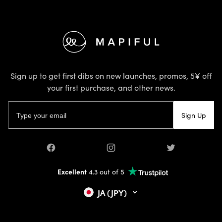
Footer
Sign up to get first dibs on new launches, promos, 5¥ off
your first purchase, and other news.
Email address
Sign Up
Facebook
Instagram
Twitter
Excellent
4.3 out of 5
JA (JPY)