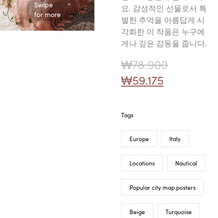
Swipe
요. 감성적인 선물로서 특
for more
별한 추억을 아름답게 시
각화한 이 작품은 누구에
게나 깊은 감동을 줍니다.
₩
78.900
₩
59.175
Tags
Europe
Italy
Locations
Nautical
Popular city map posters
Beige
Turquoise