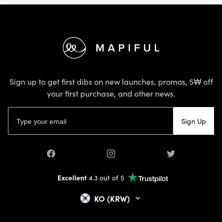
Footer
Sign up to get first dibs on new launches, promos, 5₩ off
your first purchase, and other news.
Email address
Sign Up
Facebook
Instagram
Twitter
Excellent
4.3 out of 5
KO (KRW)