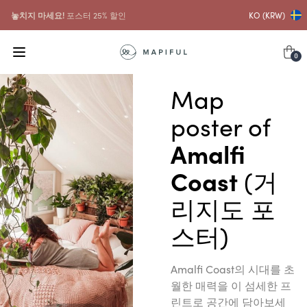
놓치지 마세요!
포스터 25% 할인
KO (KRW)
0
Map
poster of
Amalfi
Coast
(거
리지도 포
스터)
Amalfi Coast의 시대를 초
월한 매력을 이 섬세한 프
린트로 공간에 담아보세