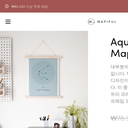
₩
82.482
이상 무료 배송
Aqu
Ma
대부분의
입니다.
디자인이
다. 이
유리 프
프레임 
₩
78.