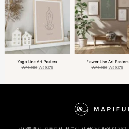
Yoga Line Art Posters
Flower Line Art Posters
₩
78.900
₩
59.175
₩
78.900
₩
59.175
바닥글
신상품 출시, 프로모션, 첫 구매 시 ₩6715 할인 및 기