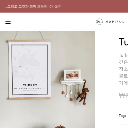
...그리고 그것과 함께
프레임 10% 할인
T
Tur
깊은
장소
물로서
기에
₩
Tags