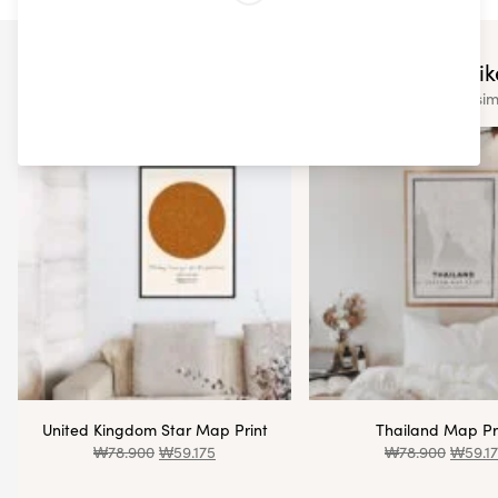
You may also like
Check out some of our other sim
United Kingdom Star Map Print
Thailand Map Pr
₩
78.900
₩
59.175
₩
78.900
₩
59.1