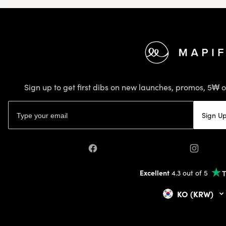
Footer
Sign up to get first dibs on new launches, promos, 5₩ o
Email address
Sign U
Facebook
Instagra
Excellent
4.3 out of 5
KO (KRW)