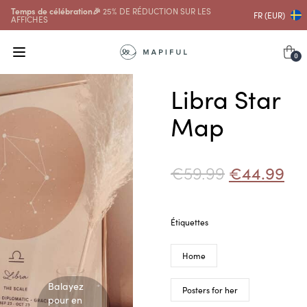
Temps de célébration🎉
25% DE RÉDUCTION SUR LES
FR (EUR)
AFFICHES
0
Libra Star
Map
€
59.99
€
44.99
Étiquettes
Home
Balayez
Posters for her
pour en