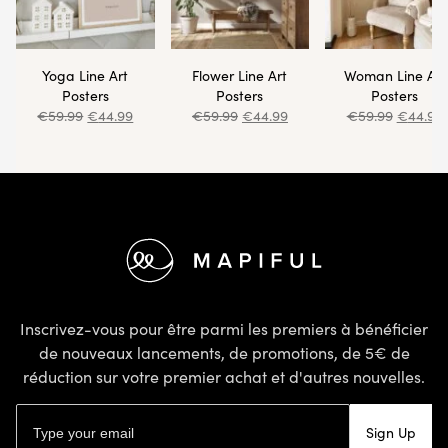
Yoga Line Art
Flower Line Art
Woman Line Art
Posters
Posters
Posters
€
59.99
€
44.99
€
59.99
€
44.99
€
59.99
€
44.99
Pied de page
Inscrivez-vous pour être parmi les premiers à bénéficier
de nouveaux lancements, de promotions, de 5€ de
réduction sur votre premier achat et d'autres nouvelles.
Adresse email
Sign Up