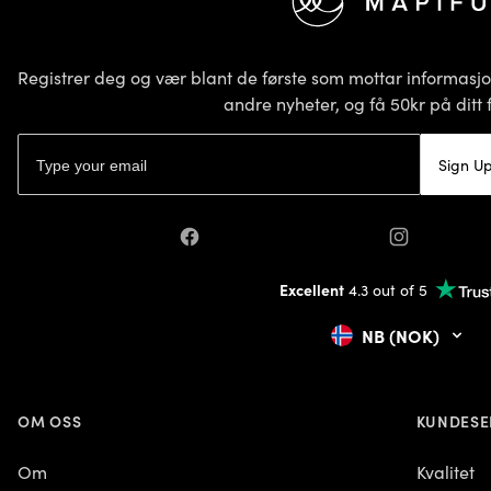
Registrer deg og vær blant de første som mottar informasj
andre nyheter, og få 50kr på ditt f
E-postadresse
Sign U
Facebook
Instagram
Excellent
4.3 out of 5
NB (NOK)
OM OSS
KUNDESE
Om
Kvalitet