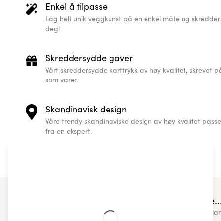
Enkel å tilpasse
Lag helt unik veggkunst på en enkel måte og skreddersy
deg!
Skreddersydde gaver
Vårt skreddersydde karttrykk av høy kvalitet, skrevet på
som varer.
Skandinavisk design
Våre trendy skandinaviske design av høy kvalitet passer r
fra en ekspert.
You may also like..
Check out some of our other simila