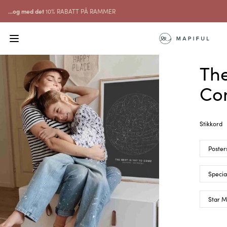
...og med det
10% RABATT PÅ RAMMER
The
Co
Stikkord
Poster
Specia
Star 