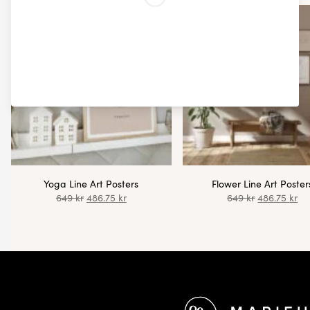
Yoga Line Art Posters
Flower Line Art Poster
649
kr
486.75
kr
649
kr
486.75
kr
Bunntekst